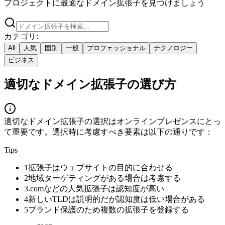
プロジェクトに最適なドメイン拡張子を見つけましょう
カテゴリ
:
All
人気
国別
一般
プロフェッショナル
テクノロジー
ビジネス
適切なドメイン拡張子の選び方
適切なドメイン拡張子の選択はオンラインプレゼンスにとっ
て重要です。選択時に考慮すべき要素は以下の通りです：
Tips
1
拡張子はウェブサイトの目的に合わせる
2
地域ターゲティングがある場合は考慮する
3
.comなどの人気拡張子は認知度が高い
4
新しいTLDは説明的だが認知度は低い場合がある
5
ブランド保護のため複数の拡張子を登録する