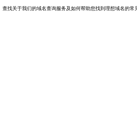
查找关于我们的域名查询服务及如何帮助您找到理想域名的常
BeGuess域名查询工具的主要功能有哪些？
如何使用域名查询功能？
如何管理和配置域名后缀？
SEO分析功能具体提供哪些建议？