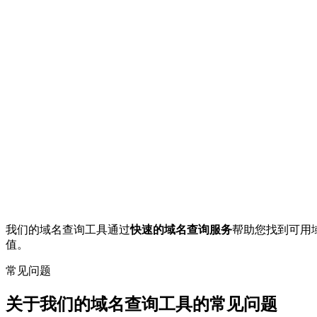
详细信息
获取已注册域名的全面数据，包括注册状态、创建日期、到期
多种后缀
访问多样的域名后缀，从热门的.com和.net到专业及国家特定
AI域名分析
我们的AI分析您的域名，推荐多种潜在商业方向。每个建议都
域名价格比较
针对可用域名，比较不同提供商的注册价格，找到最佳优惠。
我们的域名查询工具通过
快速的域名查询服务
帮助您找到可用
值。
常见问题
关于我们的域名查询工具的常见问题