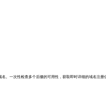
日期及更多详情。
顶级域。
附带详细提示，可直接用于AI工具生成完整网站方案。
域名。一次性检查多个后缀的可用性，获取即时详细的域名注册